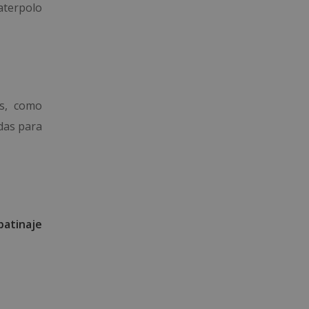
aterpolo
as, como
das para
patinaje