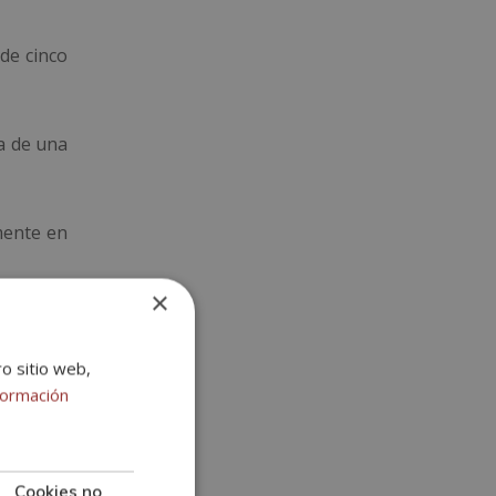
de cinco
a de una
mente en
×
s/as que
ro sitio web,
formación
 y rutas
Cookies no