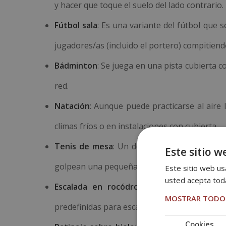
y hacer que toque el suelo del lado contrario.
Fútbol sala
: Es una variante del fútbol que
jugadores/as (incluido el portero) compitiend
Bádminton
: Se juega en una pista cubierta 
red.
Natación
: Aunque puede practicarse al aire 
climas fríos o en instalaciones con cubierta.
Tenis de mesa
: Un deporte de raqueta que
Este sitio w
golpean una pequeña pelota de un lado al otr
Este sitio web usa
usted acepta toda
Escalada en rocódromo
: La escalada en i
MOSTRAR TODOS
predefinidas para escalar.
Cookies