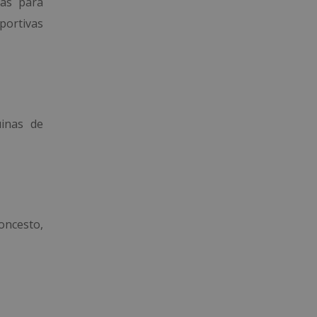
ias para
portivas
uinas de
oncesto,