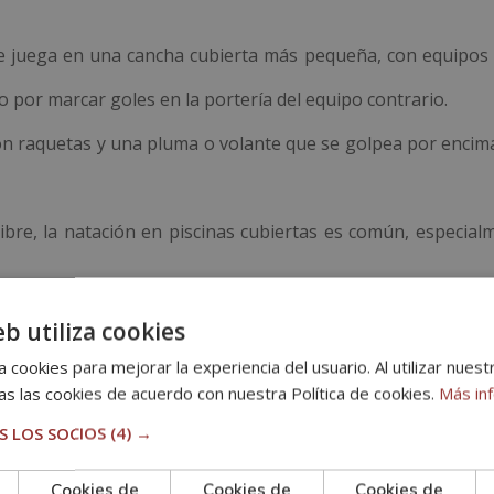
 se juega en una cancha cubierta más pequeña, con equipos 
o por marcar goles en la portería del equipo contrario.
con raquetas y una pluma o volante que se golpea por encim
libre, la natación en piscinas cubiertas es común, especial
 se juega en una mesa dividida por una red, con jugadore
eb utiliza cookies
o utilizando raquetas.
 cookies para mejorar la experiencia del usuario. Al utilizar nuest
s las cookies de acuerdo con nuestra Política de cookies.
Más in
nteriores se realiza en paredes artificiales con presas
 LOS SOCIOS
(4) →
Cookies de
Cookies de
Cookies de