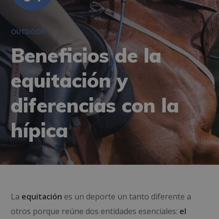
OUTDOOR
Beneficios de la
equitación y
diferencias con la
hípica
La
equitación
es un deporte un tanto diferente a
otros porque reúne dos entidades esenciales:
el