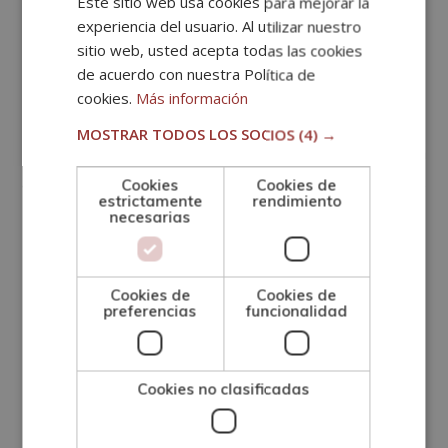
Este sitio web usa cookies para mejorar la
avanzado:
experiencia del usuario. Al utilizar nuestro
sitio web, usted acepta todas las cookies
Clases de equitación para
de acuerdo con nuestra Política de
principiantes
cookies.
Más información
MOSTRAR TODOS LOS SOCIOS
(4) →
Las seis u ocho primeras clases se enfocan a
aprender a montar a caballo, estableciendo los
Cookies
Cookies de
estrictamente
rendimiento
conocimientos mínimos
entre el alumno y el animal:
necesarias
Montarse en el lomo del caballo.
Cookies de
Cookies de
Dar los primeros pasos y realizar giros sencillos.
preferencias
funcionalidad
Parar y mover el caballo.
Guía en pista, obstáculos y trote ligero.
Cookies no clasificadas
La postura correcta para montar.