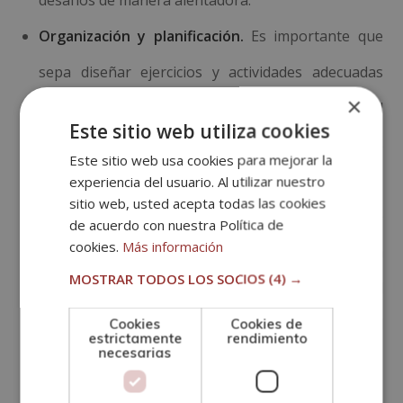
Organización y planificación.
Es importante que
sepa diseñar ejercicios y actividades adecuadas
×
para los objetivos de aprendizaje, aprovechando el
Este sitio web utiliza cookies
tiempo de manera eficiente y adaptándose a las
Este sitio web usa cookies para mejorar la
necesidades individuales y grupales.
experiencia del usuario. Al utilizar nuestro
sitio web, usted acepta todas las cookies
Orientación al desarrollo y al aprendizaje.
Debe
de acuerdo con nuestra Política de
cookies.
Más información
estar dispuesto a proporcionar retroalimentación
MOSTRAR TODOS LOS SOCIOS
(4) →
constructiva, establecer metas realistas y seguir el
progreso individual de los jugadores a lo largo del
Cookies
Cookies de
estrictamente
rendimiento
necesarias
tiempo.