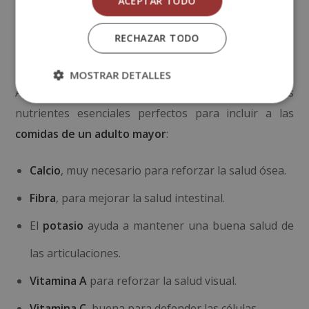
ACEPTAR TODO
Intentar consumir
alimentos bajos en grasa
.
RECHAZAR TODO
Reducir el consumo de sal
.
MOSTRAR DETALLES
Aparte de estas recomendaciones, hay algunos
nutrientes esenciales perfectos para incluir a las
comidas de un adulto mayor
:
Calcio
, muy necesario para reforzar la salud ósea.
Fibra
, para mejorar la salud intestinal.
El
potasio
ayuda a mantener una buena salud de
las articulaciones.
Vitamina A
para reforzar la salud visual.
Vitamina C
, buena para defender las células.