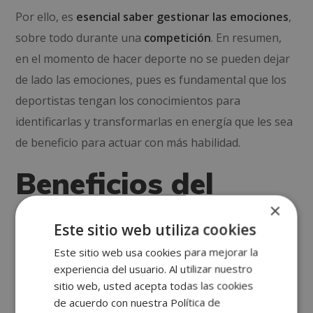
Por ello, es
esencial saber gestionar las emociones
,
sobre todo durante una
competición
. En resumen,
en el momento de hacer deporte no se pueden dejar
de lado las emociones, pues es fundamental que los
deportistas tengan los conocimientos para
identificarlas y transformarlas en energía que les sea
de beneficio para actuar con más habilidad.
Beneficios del
×
control emocional
Este sitio web utiliza cookies
en el deporte
Este sitio web usa cookies para mejorar la
experiencia del usuario. Al utilizar nuestro
sitio web, usted acepta todas las cookies
Durante el tiempo que se está practicando deporte se
de acuerdo con nuestra Política de