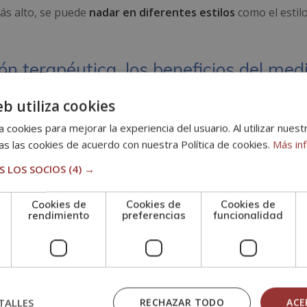
 más alto, se puede
nadar en diferentes estilos
como el estilo 
ón terapéutica, los beneficios del med
eb utiliza cookies
 cookies para mejorar la experiencia del usuario. Al utilizar nuest
s las cookies de acuerdo con nuestra Política de cookies.
Más in
beneficios del medio acuático
 LOS SOCIOS
(4) →
Cookies de
Cookies de
Cookies de
 de hacer terapia en el
rendimiento
preferencias
funcionalidad
neficios físicos significativos para aquellos que la practi
TALLES
RECHAZAR TODO
ACE