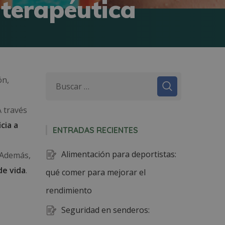
 terapéutica
ón,
A través
cia a
ENTRADAS RECIENTES
Alimentación para deportistas:
. Además,
 de vida
.
qué comer para mejorar el
rendimiento
Seguridad en senderos: