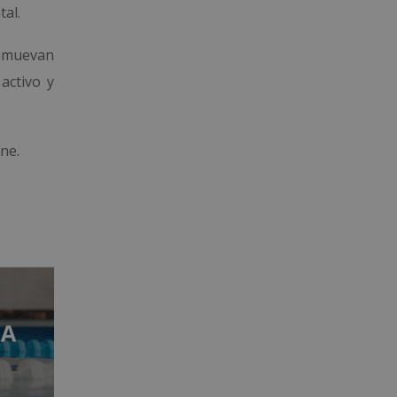
tal.
e muevan
activo y
ne.