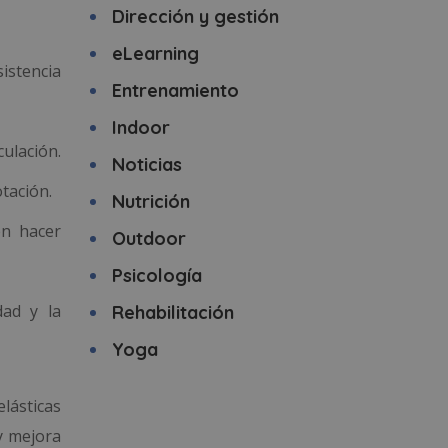
Dirección y gestión
eLearning
istencia
Entrenamiento
Indoor
culación.
Noticias
otación.
Nutrición
en hacer
Outdoor
Psicología
dad y la
Rehabilitación
Yoga
lásticas
 y mejora