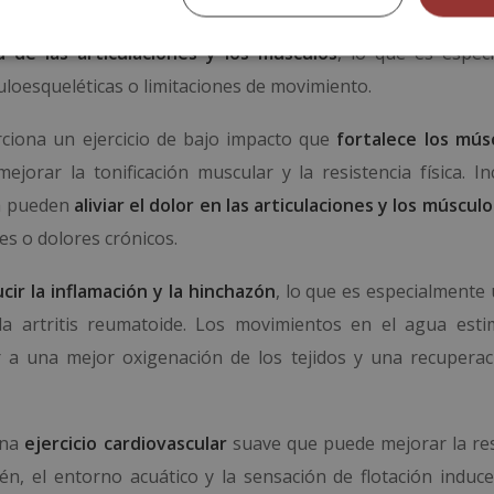
salud. Los ejercicios en el agua permiten un rango com
ad de las articulaciones y los músculos
, lo que es espec
loesqueléticas o limitaciones de movimiento.
rciona un ejercicio de bajo impacto que
fortalece los mús
orar la tonificación muscular y la resistencia física. Inc
da pueden
aliviar el dolor en las articulaciones y los músculo
es o dolores crónicos.
cir la inflamación y la hinchazón
, lo que es especialmente 
la artritis reumatoide. Los movimientos en el agua esti
ir a una mejor oxigenación de los tejidos y una recupera
ona
ejercicio cardiovascular
suave que puede mejorar la res
én, el entorno acuático y la sensación de flotación induc