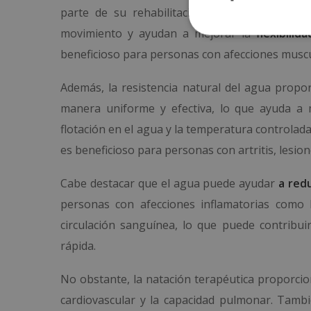
parte de su rehabilitación o cuidado de la 
movimiento y ayudan a mejorar la
flexibilid
beneficioso para personas con afecciones muscu
Además, la resistencia natural del agua propo
manera uniforme y efectiva, lo que ayuda a mej
flotación en el agua y la temperatura controla
es beneficioso para personas con artritis, lesion
Cabe destacar que el agua puede ayudar
a redu
personas con afecciones inflamatorias como 
circulación sanguínea, lo que puede contribu
rápida.
No obstante, la natación terapéutica proporci
cardiovascular y la capacidad pulmonar. Tambi