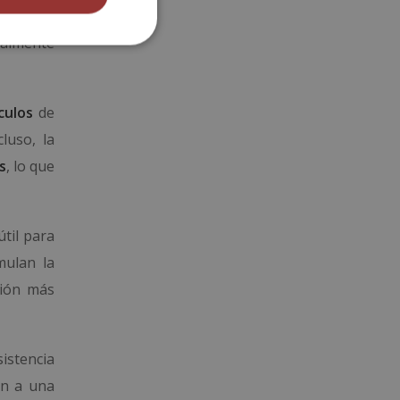
pleto de
ialmente
culos
de
luso, la
s
, lo que
útil para
mulan la
ción más
istencia
en a una