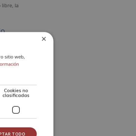
libre, la
io
×
ro sitio web,
formación
Cookies no
clasificadas
can como
PTAR TODO