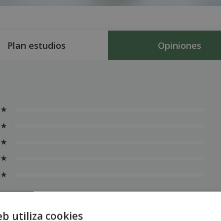
Plan estudios
Opiniones
 ★
 ★
 ★
 ★
 ★
eb utiliza cookies