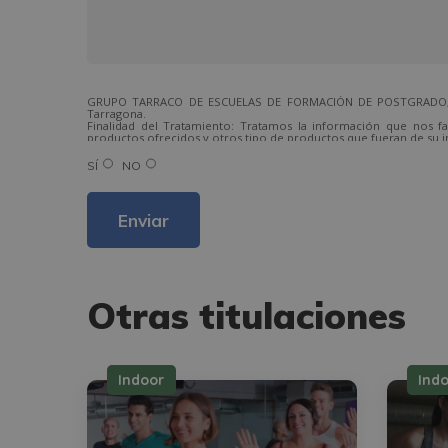
GRUPO TARRACO DE ESCUELAS DE FORMACIÓN DE POSTGRADO, S.L.,
Tarragona.
Finalidad del Tratamiento: Tratamos la información que nos fa
productos ofrecidos y otros tipo de productos que fueran de su i
Legitimación del tratamiento: Consentimiento del interesado.
Derechos: Puede ejercitar sus derechos identificándose suficien
SÍ
NO
Para más información consulte nuestra Política de Privacidad.
Desea recibir información comercial (vía telefónica y/o email):
Otras titulaciones
Indoor
Ind