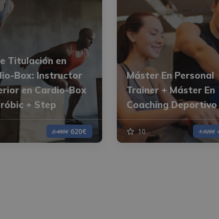
le Titulación en
io-Box: Instructor
Máster En Personal
rior en Cardio-Box
Trainer + Máster En
róbic + Step
Coaching Deportivo
10
620€
2.480€
1.920€