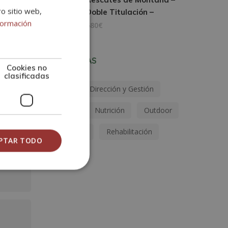
ro sitio web,
Doble Titulación –
formación
680€
ETIQUETAS
Cookies no
clasificadas
Aqua
Dirección y Gestión
Indoor
Nutrición
Outdoor
Psicología
Rehabilitación
PTAR TODO