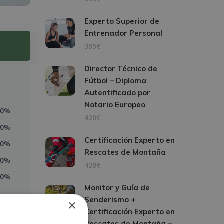
Experto Superior de
Entrenador Personal
395€
Director Técnico de
Fútbol – Diploma
Autentificado por
Notario Europeo
0%
420€
0%
Certificación Experto en
0%
Rescates de Montaña
0%
420€
0%
Monitor y Guía de
Senderismo +
×
Certificación Experto en
Rescates de Montaña –