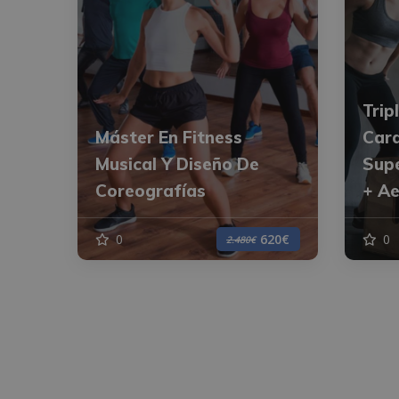
Trip
Máster En Fitness
Card
Musical Y Diseño De
Supe
Coreografías
+ Ae
0
0
620€
2.480€