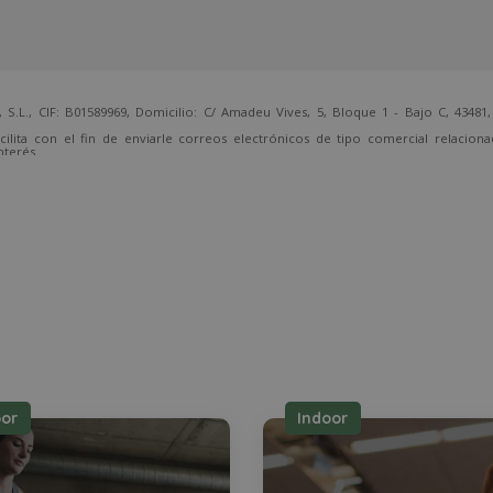
 CIF: B01589969, Domicilio: C/ Amadeu Vives, 5, Bloque 1 - Bajo C, 43481, 
cilita con el fin de enviarle correos electrónicos de tipo comercial relacion
nterés.
temente, dirigiéndose a la dirección direccion@grupotarraco.com.
oor
Indoor