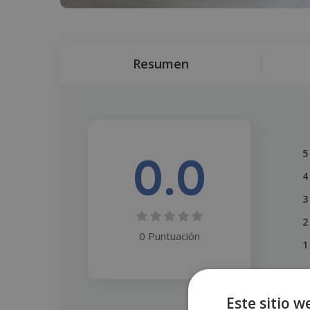
Resumen
0.0
5
4
3
2
0 Puntuación
1
Este sitio w