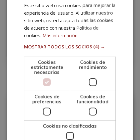
Este sitio web usa cookies para mejorar la
experiencia del usuario. Al utilizar nuestro
sitio web, usted acepta todas las cookies
Máster En Primeros Auxilios Para
de acuerdo con nuestra Política de
Deportistas + Experto En
cookies.
Más información
Desfibrilación y SVB
MOSTRAR TODOS LOS SOCIOS
(4) →
Matricúlate:
0
395€
1.580€
Cookies
Cookies de
estrictamente
rendimiento
necesarias
Cookies de
Cookies de
preferencias
funcionalidad
Precio:
Matricúlate:
395€
1.580€
Cookies no clasificadas