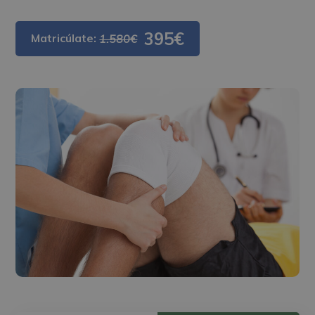
395€
Matricúlate:
1.580€