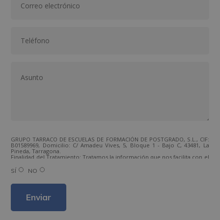
GRUPO TARRACO DE ESCUELAS DE FORMACIÓN DE POSTGRADO, S.L., CIF:
B01589969, Domicilio: C/ Amadeu Vives, 5, Bloque 1 - Bajo C, 43481, La
Pineda, Tarragona.
Finalidad del Tratamiento: Tratamos la información que nos facilita con el
fin de enviarle correos electrónicos de tipo comercial relacionado con
los productos ofrecidos y otros tipo de productos que fueran de su
SÍ
NO
interés.
Legitimación del tratamiento: Consentimiento del interesado.
Derechos: Puede ejercitar sus derechos identificándose suficientemente,
dirigiéndose a la dirección direccion@grupotarraco.com.
Para más información consulte nuestra Política de Privacidad.
Desea recibir información comercial (vía telefónica y/o email):