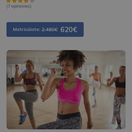
(7 opiniones)
620€
Matricúlate:
2.480€