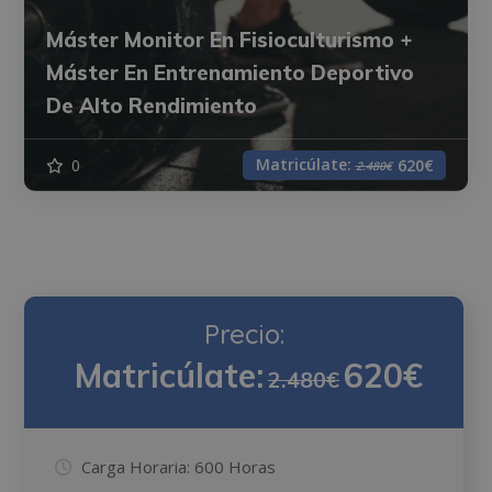
Máster Monitor En Fisioculturismo +
Máster En Entrenamiento Deportivo
De Alto Rendimiento
Matricúlate:
0
620€
2.480€
Precio:
Matricúlate:
620€
2.480€
Carga Horaria:
600 Horas