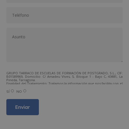
GRUPO TARRACO DE ESCUELAS DE FORMACIÓN DE POSTGRADO, S.L., CIF:
B01589969, Domicilio: C/ Amadeu Vives, 5, Bloque 1 - Bajo C, 43481, La
Pineda, Tarragona.
Finalidad del Tratamiento: Tratamos la información que nos facilita con el
fin de enviarle correos electrónicos de tipo comercial relacionado con
los productos ofrecidos y otros tipo de productos que fueran de su
SÍ
NO
interés.
Legitimación del tratamiento: Consentimiento del interesado.
Derechos: Puede ejercitar sus derechos identificándose suficientemente,
dirigiéndose a la dirección direccion@grupotarraco.com.
Para más información consulte nuestra Política de Privacidad.
Desea recibir información comercial (vía telefónica y/o email):