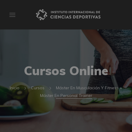
Cursos Online
Inicio
Cursos
Máster En Musculación Y Fitness +
Máster En Personal Trainer