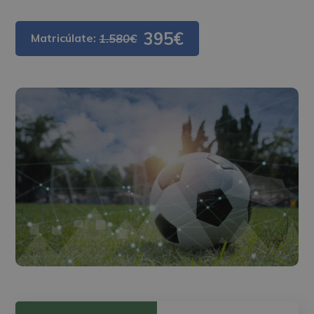
395€
Matricúlate:
1.580€