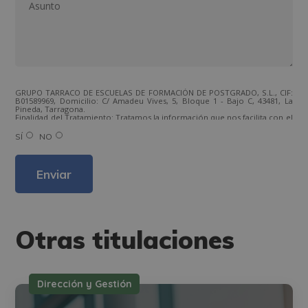
GRUPO TARRACO DE ESCUELAS DE FORMACIÓN DE POSTGRADO, S.L., CIF:
B01589969, Domicilio: C/ Amadeu Vives, 5, Bloque 1 - Bajo C, 43481, La
Pineda, Tarragona.
Finalidad del Tratamiento: Tratamos la información que nos facilita con el
fin de enviarle correos electrónicos de tipo comercial relacionado con
los productos ofrecidos y otros tipo de productos que fueran de su
SÍ
NO
interés.
Legitimación del tratamiento: Consentimiento del interesado.
Derechos: Puede ejercitar sus derechos identificándose suficientemente,
dirigiéndose a la dirección direccion@grupotarraco.com.
Para más información consulte nuestra Política de Privacidad.
Desea recibir información comercial (vía telefónica y/o email):
Otras titulaciones
Dirección y Gestión