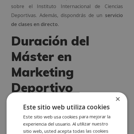
sobre el Instituto Internacional de Ciencias
Deportivas. Además, dispondrás de un
servicio
de clases en directo.
Duración del
Máster en
Marketing
Deportivo
×
Esta formación tiene una carga lectiva de
150
Este sitio web utiliza cookies
horas
, las cuales podrás repartirlas
a lo largo de
Este sitio web usa cookies para mejorar la
un año
. Si requieres más tiempo para terminar la
experiencia del usuario. Al utilizar nuestro
formación, puedes extender un año más de
sitio web, usted acepta todas las cookies